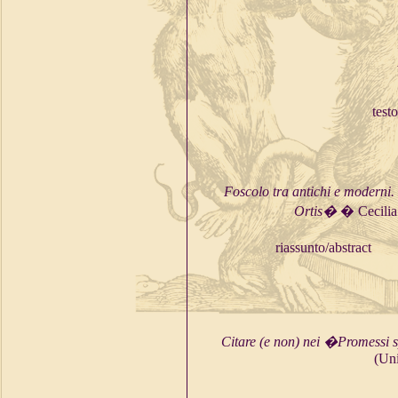
testo
Foscolo tra antichi e moderni.
Ortis�
� Cecilia 
riassunto/abstract
Citare (e non) nei �Promessi 
(Uni