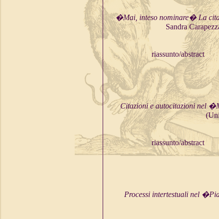
�Mai, inteso nominare� La cit
Sandra Carapezza
riassunto/abstract
Citazioni e autocitazioni nel
(Uni
riassunto/abstract
Processi intertestuali nel �P