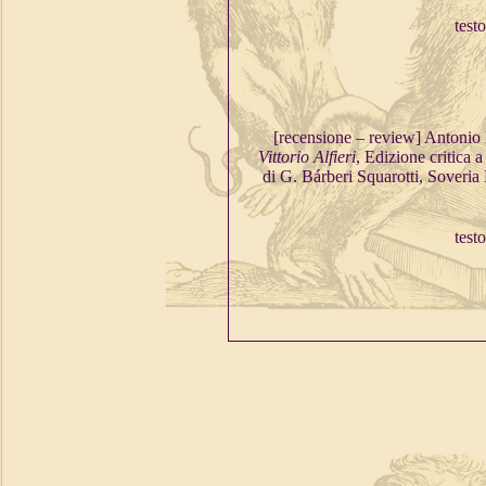
testo
[recensione – review] Antonio 
Vittorio Alfieri
, Edizione critica 
di G. Bárberi Squarotti, Soveria
testo