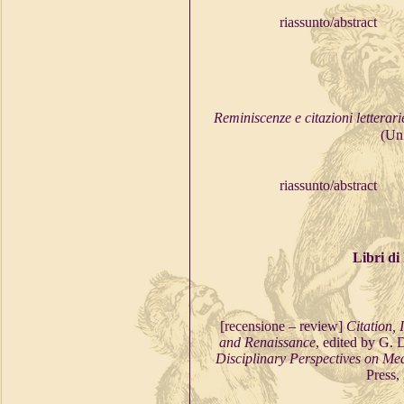
riassunto/abstract
Reminiscenze e citazioni letter
(Uni
riassunto/abstract
Libri di
[recensione – review]
Citation,
and Renaissance
, edited by G.
Disciplinary Perspectives on Med
Press,