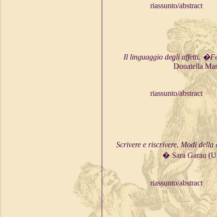
riassunto/abstract
Il linguaggio degli affetti. �
Donatella Mart
riassunto/abstract
Scrivere e riscrivere. Modi del
� Sara Garau (Uni
riassunto/abstract