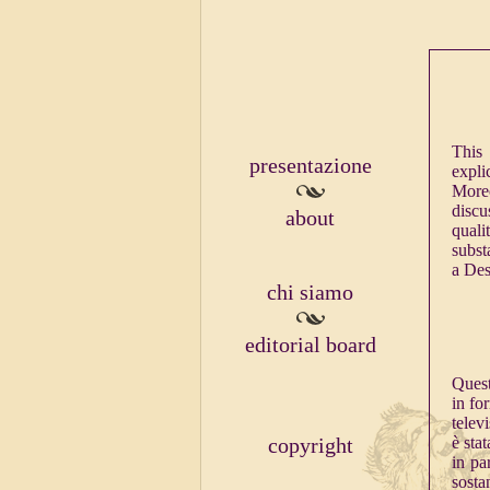
This 
presentazione
expli
Moreo
discu
about
quali
subst
a Des
chi siamo
editorial board
Questo
in fo
telev
copyright
è stat
in pa
sost