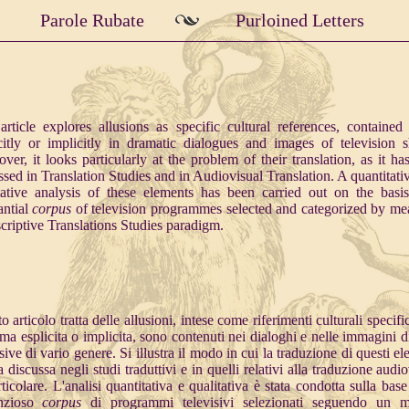
Parole Rubate
Purloined Letters
article explores allusions as specific cultural references, contained 
citly or implicitly in dramatic dialogues and images of television 
ver, it looks particularly at the problem of their translation, as it ha
ssed in Translation Studies and in Audiovisual Translation. A quantitati
tative analysis of these elements has been carried out on the basi
antial
corpus
of television programmes selected and categorized by me
criptive Translations Studies paradigm.
 articolo tratta delle allusioni, intese come riferimenti culturali specifi
rma esplicita o implicita, sono contenuti nei dialoghi e nelle immagini di
isive di vario genere. Si illustra il modo in cui la traduzione di questi e
a discussa negli studi traduttivi e in quelli relativi alla traduzione audi
rticolare. L'analisi quantitativa e qualitativa è stata condotta sulla bas
anzioso
corpus
di programmi televisivi selezionati seguendo un 