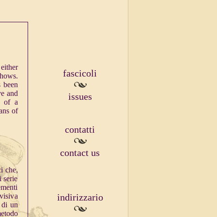
either
fascicoli
shows.
s been
ve and
issues
s of a
ans of
contatti
contact us
ci che,
 serie
lementi
ovisiva
indirizzario
e di un
metodo