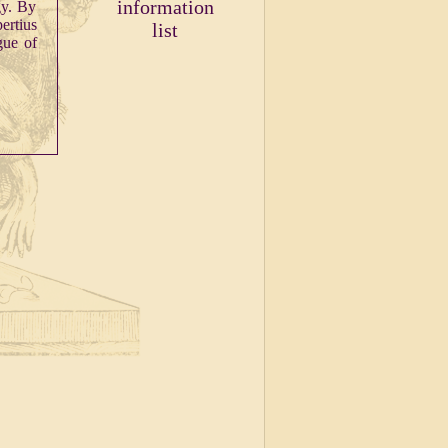
information
gy. By
ertius
list
gue of