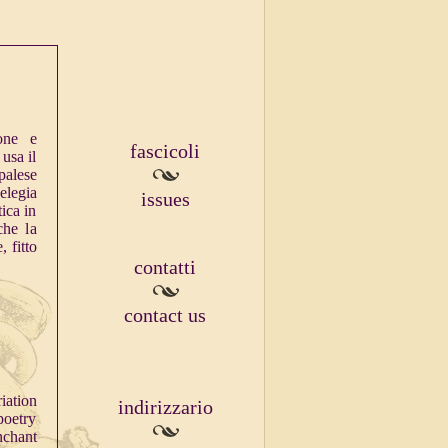
one e
fascicoli
 usa il
palese
elegia
issues
ica in
che la
, fitto
contatti
contact us
iation
indirizzario
poetry
nchant