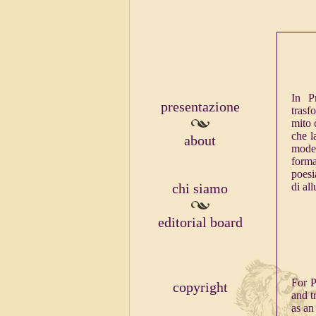
In P
presentazione
trasf
mito
che l
about
model
forma
poesi
chi siamo
di all
editorial board
For P
copyright
and t
as an