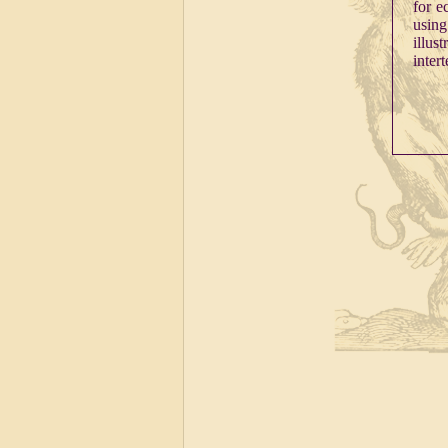
for e
using
illus
intert