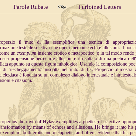
Parole Rubate
Purloined Letters
roperzio il mito di Ila esemplifica una tecnica di appropriazi
ormazione testuale selettiva che opera mediante echi e allusioni. Il poeta
 come un
exemplum
insieme erotico e metapoetico, e in tal modo rende 
a sua propensione per echi e allusioni è il risultato di una poetica dell'
lata appunto su questa figura mitologica. Usando la composizione poet
 di 'riecheggiamento' inscritta nel mito di Ila, Properzio dimostra 
a elegiaca è fondata su un complesso dialogo intertestuale e intratestuale
usioni e citazioni.
ropertius the myth of Hylas exemplifies a poetics of selective appropr
ransformation by means of echoes and allusions. He brings it into his 
 exemplum, both erotic and metapoetic, and offers evidence that his pe