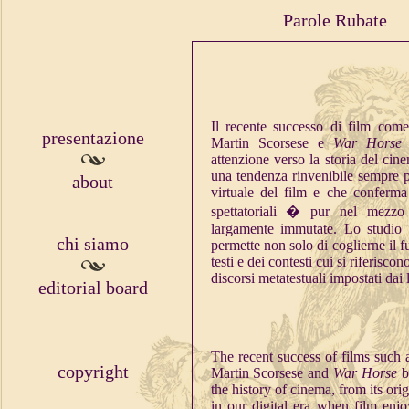
Parole Rubate
Il recente successo di film com
presentazione
Martin Scorsese e
War Hors
attenzione verso la storia del cine
una tendenza rinvenibile sempre pi
about
virtuale del film e che conferma 
spettatoriali � pur nel mezzo
largamente immutate. Lo studio de
chi siamo
permette non solo di coglierne il 
testi e dei contesti cui si riferiscon
discorsi metatestuali impostati dai 
editorial board
The recent success of films such
copyright
Martin Scorsese and
War Horse
b
the history of cinema, from its orig
in our digital era when film enjo