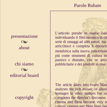
Parole Rubate
L'articolo prende in esame
Lad
presentazione
individuando il fitto mosaico di ci
serie di omaggi ad altri autori, m
arricchisce e completa il discors
about
metaforica sulla nuova concezione
più come strumenti di cultura 
passivo e distratto, che ne attir
chi siamo
pubblicitarie e dei prodotti in esse
editorial board
The article takes into exam Maur
analyses the rich mosaic of allusi
homages to other authors but as 
copyright
completes the director's discourse
cinema and films become very mu
culture, cinema and films have be