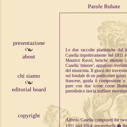
Parole Rubate
presentazione
Le due raccolte pianistiche dal t
Casella rispettivamente nel 1911 e
about
Maurice Ravel, benché ritenute co
Casella 'minore', appaiono rivelatr
del musicista. Il gioco del travesti
chi siamo
sul fondale di un particolare gusto 
francese, guida il compositore a
pure con due icone come Brahms
editorial board
parodistico lascia trafilare movenz
copyright
Alfredo Casella composed the two 
1911 and 1914, respectively
� the