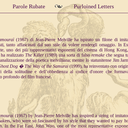
Parole Rubate
Purloined Letters
amouraï
(1967) di Jean-Pierre Melville ha ispirato un filone di imita
sti, tanto affascinati dal suo stile da volere rendergli omaggio. In E
te, uno dei più rappresentativi esponenti del cinema di Hong Kong
ha realizzato
The Killer
(1989) una sorta di falso
remake
che segna tu
analizzazione della poetica melvilliana; mentre lo statunitense Jim Jar
host Dog � The Way of the Samurai
(1999), ha reinventato con origin
i della solitudine e dell’obbedienza al codice d'onore che formav
o profondo del film francese.
amouraï
(1967) by Jean-Pierre Melville has inspired a string of imitato
akers, who were so fascinated by his style that they wanted to pay 
m. In the Far East, John Woo, one of the most representative expone