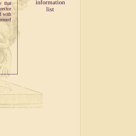
information
e that
list
rector
d with
formed