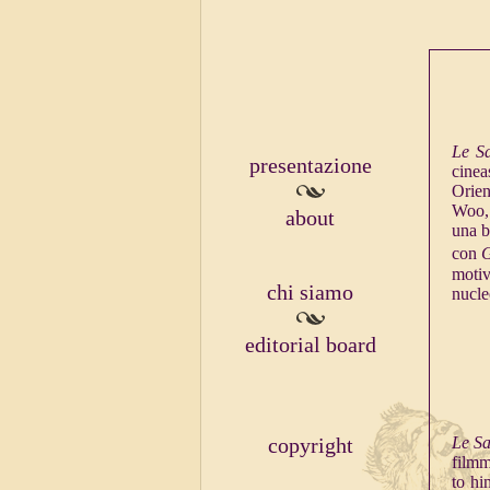
Le S
presentazione
cinea
Orien
Woo, 
about
una b
con
G
motiv
chi siamo
nucle
editorial board
copyright
Le S
filmm
to hi