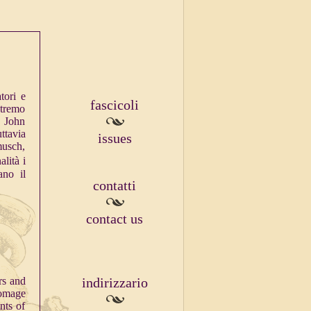
tori e
fascicoli
stremo
, John
ttavia
issues
musch,
alità i
ano il
contatti
contact us
rs and
indirizzario
homage
nts of