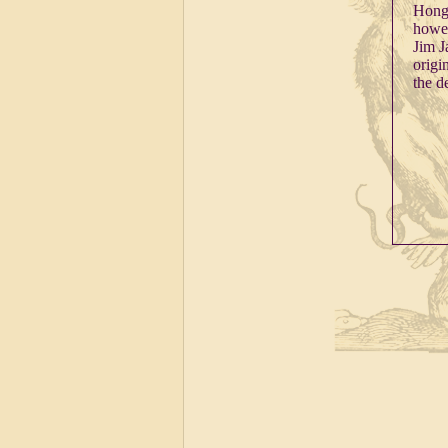
Hong
howev
Jim J
origi
the d