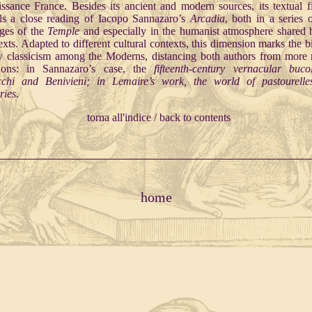
ssance France. Besides its ancient and modern sources, its textual fi
ls a close reading of Iacopo Sannazaro’s
Arcadia
, both in a series 
ges of the
Temple
and especially in the humanist atmosphere shared 
exts. Adapted to different cultural contexts, this dimension marks the bi
 classicism among the Moderns, distancing both authors from more 
itions: in Sannazaro’s case, the
fifteenth-century vernacular buco
cchi and Benivieni; in Lemaire’s work, the world of
pastourell
ries
.
torna all'indice / back to contents
home