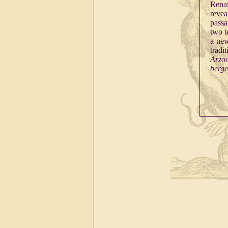
Renai
revea
passa
two t
a new
trad
Arzo
berge