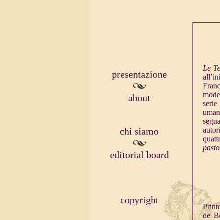
Le T
presentazione
all’i
Franc
moder
about
serie
umani
segna
chi siamo
auto
quatt
pasto
editorial board
copyright
Print
de Be