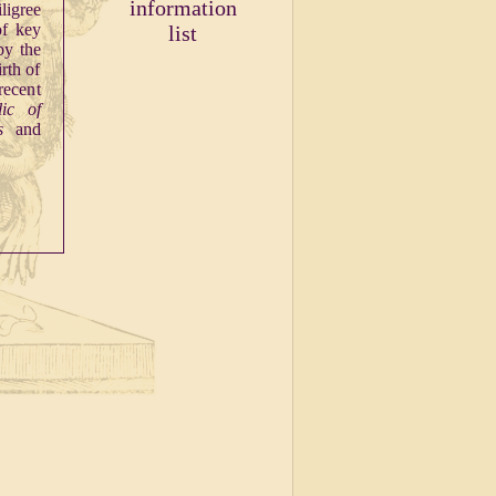
information
ligree
of key
list
by the
rth of
recent
lic of
es
and