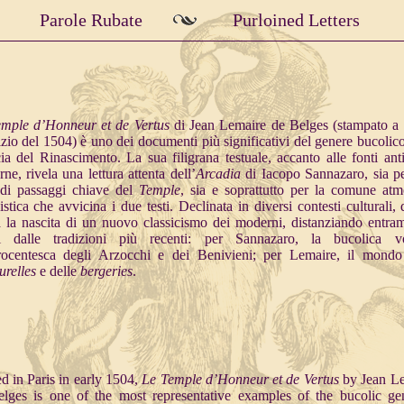
Parole Rubate
Purloined Letters
emple d’Honneur et de Vertus
di Jean Lemaire de Belges (stampato a 
nizio del 1504) è uno dei documenti più significativi del genere bucolico
ia del Rinascimento. La sua filigrana testuale, accanto alle fonti ant
ne, rivela una lettura attenta dell’
Arcadia
di Iacopo Sannazaro, sia p
 di passaggi chiave del
Temple
, sia e soprattutto per la comune atm
stica che avvicina i due testi. Declinata in diversi contesti culturali, 
 la nascita di un nuovo classicismo dei moderni, distanziando entram
ri dalle tradizioni più recenti: per Sannazaro, la bucolica vo
rocentesca degli Arzocchi e dei Benivieni; per Lemaire, il mondo
urelles
e delle
bergeries
.
ed in Paris in early 1504,
Le Temple d’Honneur et de Vertus
by Jean L
lges is one of the most representative examples of the bucolic ge