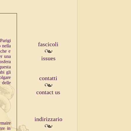
Parigi
fascicoli
 nella
iche e
er una
issues
osfera
questa
bi gli
lgare
contatti
 delle
contact us
indirizzario
emaire
nre in