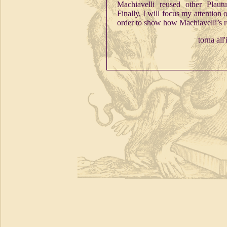
Machiavelli reused other Plautu
Finally, I will focus my attention
order to show how Machiavelli’s r
torna all