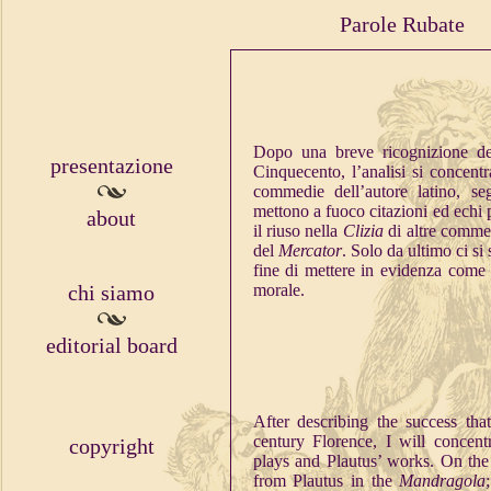
Parole Rubate
Dopo una breve ricognizione del
presentazione
Cinquecento, l’analisi si concent
commedie dell’autore latino, se
mettono a fuoco citazioni ed echi 
about
il riuso nella
Clizia
di altre commed
del
Mercator
. Solo da ultimo ci si
fine di mettere in evidenza come l
chi siamo
morale.
editorial board
After describing the success that
century Florence, I will concent
copyright
plays and Plautus’ works. On the 
from Plautus in the
Mandragola