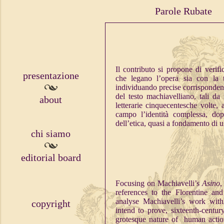
Parole Rubate
Il contributo si propone di verific
presentazione
che legano l’opera sia con la t
individuando precise corrispondenze
del testo machiavelliano, tali da 
about
letterarie cinquecentesche volte, 
campo l’identità complessa, do
dell’etica, quasi a fondamento di
chi siamo
editorial board
Focusing on Machiavelli’s
Asino
,
references to the Florentine and 
analyse Machiavelli’s work within
copyright
intend to prove, sixteenth-centur
grotesque nature of human actio