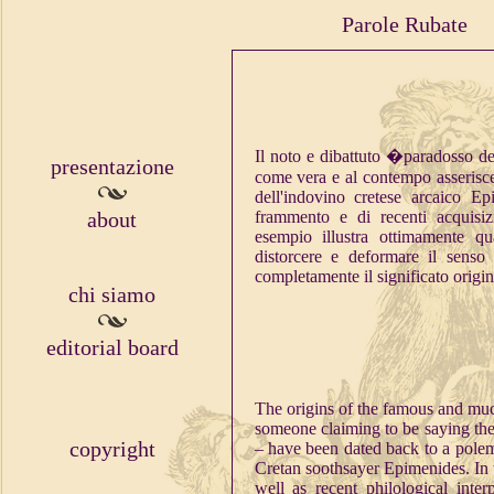
Parole Rubate
Il noto e dibattuto �paradosso del
presentazione
come vera e al contempo asserisce 
dell'indovino cretese arcaico Ep
about
frammento e di recenti acquisizi
esempio illustra ottimamente q
distorcere e deformare il senso d
completamente il significato origin
chi siamo
editorial board
The origins of the famous and much-
someone claiming to be saying the 
copyright
– have been dated back to a polem
Cretan soothsayer Epimenides. In th
well as recent philological inte