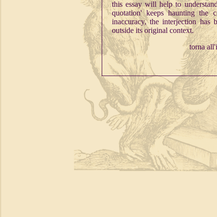
this essay will help to understan
quotation' keeps haunting the co
inaccuracy, the interjection ha
outside its original context.
torna all