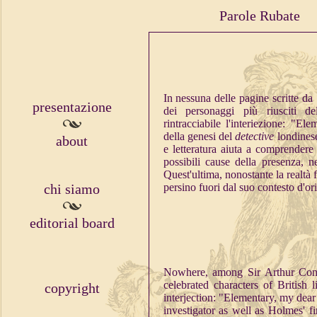
Parole Rubate
In nessuna delle pagine scritte d
presentazione
dei personaggi più riusciti de
rintracciabile l'interiezione: "E
della genesi del
detective
londinese
about
e letteratura aiuta a comprendere 
possibili cause della presenza, ne
Quest'ultima, nonostante la realtà f
chi siamo
persino fuori dal suo contesto d'or
editorial board
Nowhere, among Sir Arthur Cona
celebrated characters of British 
copyright
interjection: "Elementary, my dea
investigator as well as Holmes' fi